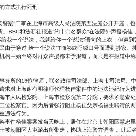
的方式执行死刑
杨佳袭警案”二审在上海市高级人民法院第五法庭公开开庭，
旁听。BBC和法新社报道“约十余名群众”在法院外声援杨
不给我一个说法，我就给你一个说法”语句的上衣，但遭到
民由于穿过“给一个说法”T恤衫或呼喊口号而遭到抄家、
机构由始至终对群众声援都未予报道，而只是在报道中称
事务所的16位律师，联名致信司法部、上海市司法局、
请求对上海谢有明律师代理杨佳案件中的违法违纪行为进
海市人民检察院、上海市检察院第二分院，要求紧急查处
三位检察官。因为后者强行阻止杨佳父亲杨福生聘请的两
重违法行为。
架事件杨佳案案发当天晚上，居住在北京市朝阳区慧忠里小
士被朝阳区大屯派出所带走，协助上海警方调查 。此后