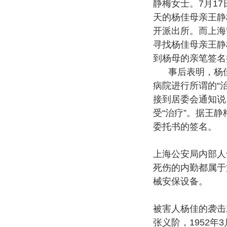
静梅女士。7月1
天的杨佳母亲王静
开派出所。而上海
寻找杨佳母亲王静
到杨母的亲笔签名
事后表明，杨佳
病院进行所谓的“治
接到居委会通知说
受“治疗”。据王
委托书的签名。
上海公安局内部人
死伤的内勤都属于
械安保设备。
被害人杨佳的袭击
张义阶，1952年