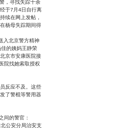
报警，寻找失踪十余
经于7月4日自行离
持续在网上发帖，
在杨母失踪期间得
送入北京警方精神
，杨佳的姨妈王静荣
北京市安康医院接
到医院找她索取授权
员反应不及。这些
发了警棍等警用器
岁之间的警官：
任闸北公安分局治安支