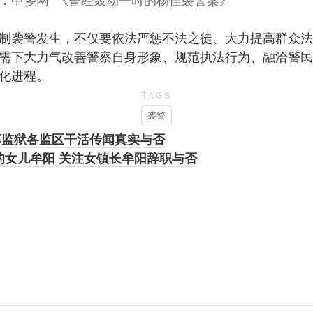
：中乡网 《曾经轰动一时的杨佳袭警案》
制袭警发生，不仅要依法严惩不法之徒、大力提高群众法
需下大力气改善警察自身形象、规范执法行为、融洽警民
化进程。
TAGS
袭警
淳监狱各监区干活传闻真实与否
的女儿牟阳 关注女镇长牟阳辞职与否