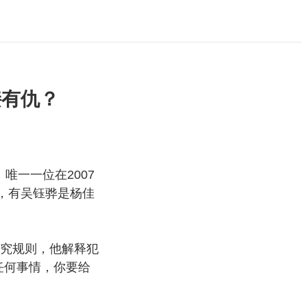
接有仇？
唯一一位在2007
，有吴钰骅是杨佳
究规则，他解释犯
任何事情，你要给