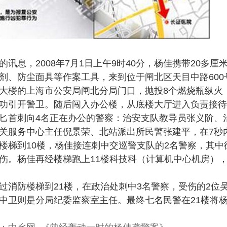
讯息，2008年7月1日上午9时40分，杨佳携带20多厘
剂、防尘面具等作案工具，来到位于闸北区天目中路600号
大楼的上海市公安局闸北分局门口，抛投8个燃烧瓶纵火
功引开警卫。随后闯入办公楼，从底楼大厅进入负责接待
匕首刺向4名正在办公的警察：治安支队教导员张义阶、
关服务中心主任倪景荣、北站派出所民警张建平，在7秒
楼梯到10楼，杨佳接连刺中交巡警支队的2名警察，其中
伤。杨佳再经楼梯跑上11楼科技科（计算机中心机房），
过消防楼梯到21楼，在政治处刺中3名警察，受伤的2位
中卫则是分局纪委监察室主任。最终七名民警在21楼将