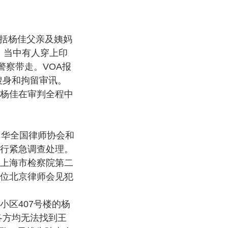
包括杨佳父亲及姨妈
佳，当中有人穿上印
警察带走。VOA报
搜身和拘留审讯。
杨佳在审判全程中
中华全国律师协会和
行紧急调查处理。
上海市检察院第二
位北京律师会见犯
区407号楼的杨
各方均无法找到王