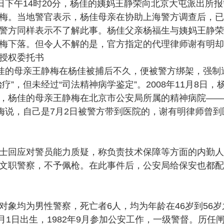
7日下午14时20分，杨佳的姨妈王静荣向北京大屯派出所
梅。当地警官表示，杨佳母亲在协助上海警方调查后，已
警方同样表示不了解此事。杨佳父亲杨福生与姨妈王静荣
梅下落。但令人不解的是，官方指定的代理律师谢有明却
授权委托书
的母亲王静梅在杨佳被捕后不久，便被警方绑架，强制
疗”，但未经过“司法精神病学鉴定”。2008年11月8日
，杨佳的母亲王静梅在北京市公安局所属的精神病院——
静梅说，自己是7月2日被警方带到医院的，谢有明律师曾
士回应对警员能力质疑，称负责技术保障等方面的内勤人
文职警察，不予佩枪。在此事件后，公安局给保安也都配
对象均为男性警察，死亡者6人，均为年龄在46岁到56
3月1日出生，1982年9月参加公安工作，一级警督。历