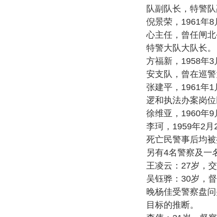
队副队长，特警队
倪景荣，1961年
心主任，曾任闸北
特警大队大队长。
方福新，1958年
安支队，曾在巡警
张建平，1961年
逻和执法办案岗位
徐维亚，1960年
李珂，1959年2
死亡民警事后均被
另有4名警察及一
王凌云：27岁，
吴钰骅：30岁，督
晚杨佳受警察盘问
目标的推断。