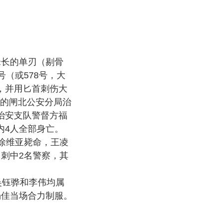
米长的单刃（剔骨
（或578号，大
，并用匕首刺伤大
的闸北公安分局治
治安支队警督方福
内4人全部身亡。
徐维亚毙命，王凌
刺中2名警察，其
吴钰骅和李伟均属
杨佳当场合力制服。