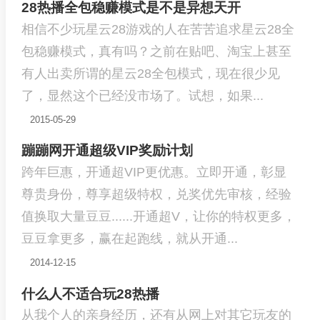
28热播全包稳赚模式是不是异想天开
相信不少玩星云28游戏的人在苦苦追求星云28全
包稳赚模式，真有吗？之前在贴吧、淘宝上甚至
有人出卖所谓的星云28全包模式，现在很少见
了，显然这个已经没市场了。试想，如果...
2015-05-29
蹦蹦网开通超级VIP奖励计划
跨年巨惠，开通超VIP更优惠。立即开通，彰显
尊贵身份，尊享超级特权，兑奖优先审核，经验
值换取大量豆豆......开通超V，让你的特权更多，
豆豆拿更多，赢在起跑线，就从开通...
2014-12-15
什么人不适合玩28热播
从我个人的亲身经历，还有从网上对其它玩友的