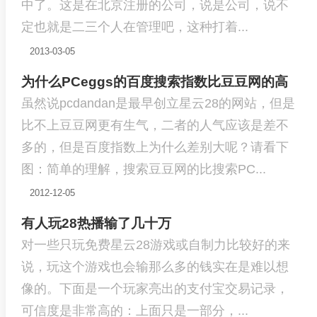
中了。这是在北京注册的公司，说是公司，说不
定也就是二三个人在管理吧，这种打着...
2013-03-05
为什么PCeggs的百度搜索指数比豆豆网的高
虽然说pcdandan是最早创立星云28的网站，但是
比不上豆豆网更有生气，二者的人气应该是差不
多的，但是百度指数上为什么差别大呢？请看下
图：简单的理解，搜索豆豆网的比搜索PC...
2012-12-05
有人玩28热播输了几十万
对一些只玩免费星云28游戏或自制力比较好的来
说，玩这个游戏也会输那么多的钱实在是难以想
像的。下面是一个玩家亮出的支付宝交易记录，
可信度是非常高的：上面只是一部分，...