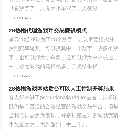
只有数字了，只有大小单双了，人变得...
2017-10-25
28热播代理游戏币交易赚钱模式
星云28游戏设置了28个数字，让玩家竞猜投注，
按照赔率返奖。可以投其中一个数字，或多个数
字，也可以押大小单双，还可以押大中小或边，
中，总之游戏的花样很多。开奖结果根...
2015-12-22
28热播游戏网站后台可以人工控制开奖结果
有人好奇进了pcdandan网&rdquo;去看，起初还
以为是个普通的合法经营的游戏交易平台，但是
当我点进去之后发现，好多玩家在玩的游戏竞猜
币数量之大，大到赌到一手上千元...