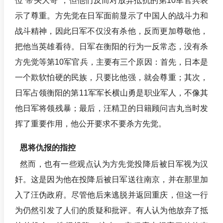
位“带头大哥”，但他们反而对放弃抵抗的第10军官兵表
示了尊重。方先觉在日军面前显示了中国人的战斗力和
战斗精神，因此日军不仅没有杀他，反而更加尊敬他，
把他当英雄看待。日军在衡阳的行为一反常态，没有杀
方先觉等第10军官兵，主要有三个原因：首先，日本是
一个欺软怕硬的民族，只要比他强，就会尊重；其次，
日军占领衡阳的第11军军长横山勇是职业军人，不像其
他日军将领残暴；最后，汪精卫的日籍顾问吉丸当时发
挥了重要作用，他公开要求不要杀方先觉。
恩将仇报的指控
然而，也有一些观点认为方先觉投降后被日军视为汉
奸。这是因为他在投降后被日军送往南京，并在那里加
入了汪伪政府。尽管他后来逃脱并返回重庆，但这一行
为仍然引发了人们的质疑和批评。有人认为他放弃了抵